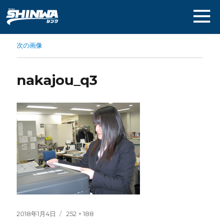
次の画像
nakajou_q3
投
フ
2018年1月4日
252 × 188