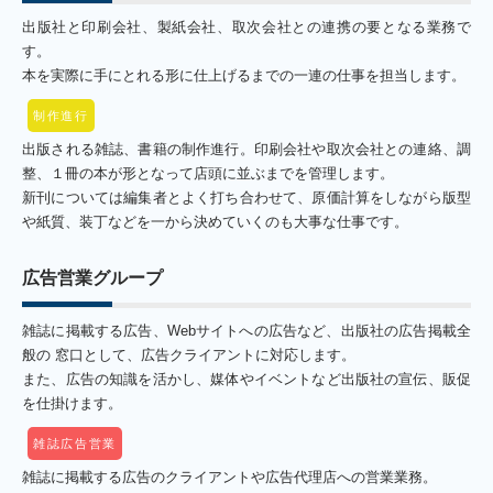
出版社と印刷会社、製紙会社、取次会社との連携の要となる業務で
す。
本を実際に手にとれる形に仕上げるまでの一連の仕事を担当します。
制作進行
出版される雑誌、書籍の制作進行。印刷会社や取次会社との連絡、調
整、１冊の本が形となって店頭に並ぶまでを管理します。
新刊については編集者とよく打ち合わせて、原価計算をしながら版型
や紙質、装丁などを一から決めていくのも大事な仕事です。
広告営業グループ
雑誌に掲載する広告、Webサイトへの広告など、出版社の広告掲載全
般の 窓口として、広告クライアントに対応します。
また、広告の知識を活かし、媒体やイベントなど出版社の宣伝、販促
を仕掛けます。
雑誌広告営業
雑誌に掲載する広告のクライアントや広告代理店への営業業務。