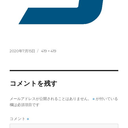
投
フ
2020年7月15日
419 × 419
稿
ル
日:
サ
イ
ズ
コメントを残す
※
メールアドレスが公開されることはありません。
が付いている
欄は必須項目です
コメント
※